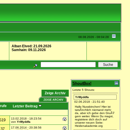
08.08.2026 - 08:04:28
Alban Elved: 21.09.2026
Samhain: 09.11.2026
ShoutBox!
Letzte 5 Shouts:
Zeige Archiv
YrWyddfa
ZEIGE ARCHIV
02.06.2018 - 21:51:40
rufe
Letzter Beitrag
Hallo Nussbinchen! Hier ist
tatsÃ¤chlich niemand mehr
da, aber ich gebe den GruÃŸ
gern weiter. Wenn Du magst,
13.02.2018 - 18:23:54
519
registriere dich doch auf
von
YrWyddfa
unserer neuen Seite:
Heidenakademie.org
17.06.2014 - 20:38:56
137