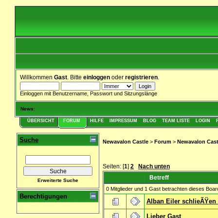
Willkommen
Gast
. Bitte
einloggen
oder
registrieren
.
Einloggen mit Benutzername, Passwort und Sitzungslänge
News
:
ÜBERSICHT
FORUM
HILFE
IMPRESSUM
BLOG
TEAM LISTE
LOGIN
Suche
Newavalon Castle
>
Forum
>
Newavalon Cast
Seiten: [
1
]
2
Nach unten
Betreff
Erweiterte Suche
0 Mitglieder und 1 Gast betrachten dieses Boar
Berechtigungen
Alban Eiler schlieÃŸen h
Lieber Gast