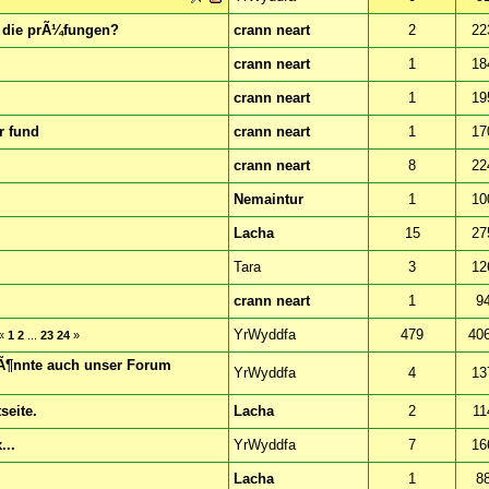
 die prÃ¼fungen?
crann neart
2
22
crann neart
1
18
crann neart
1
19
r fund
crann neart
1
17
crann neart
8
22
Nemaintur
1
10
Lacha
15
27
Tara
3
12
crann neart
1
9
YrWyddfa
479
40
«
1
2
...
23
24
»
 kÃ¶nnte auch unser Forum
YrWyddfa
4
13
seite.
Lacha
2
11
...
YrWyddfa
7
16
Lacha
1
8