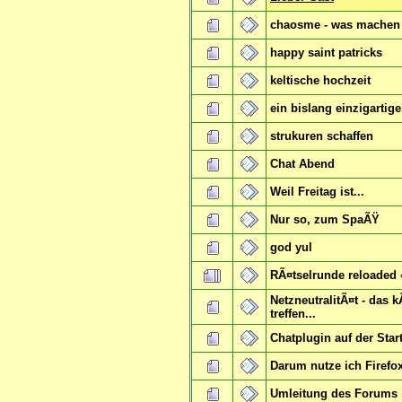
chaosme - was machen
happy saint patricks
keltische hochzeit
ein bislang einzigartige
strukuren schaffen
Chat Abend
Weil Freitag ist...
Nur so, zum SpaÃŸ
god yul
RÃ¤tselrunde reloaded
NetzneutralitÃ¤t - das
treffen...
Chatplugin auf der Start
Darum nutze ich Firefox
Umleitung des Forums