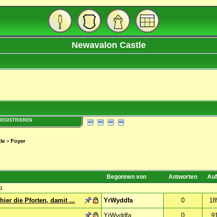
Newavalon Castle
REGISTRIEREN
le
>
Foyer
Begonnen von
Antworten
Auf
d.
ier die Pforten, damit ...
YrWyddfa
0
18
YrWyddfa
0
9