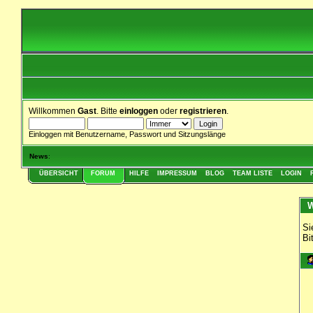
Willkommen
Gast
. Bitte
einloggen
oder
registrieren
.
Einloggen mit Benutzername, Passwort und Sitzungslänge
News
:
ÜBERSICHT
FORUM
HILFE
IMPRESSUM
BLOG
TEAM LISTE
LOGIN
W
Si
Bi