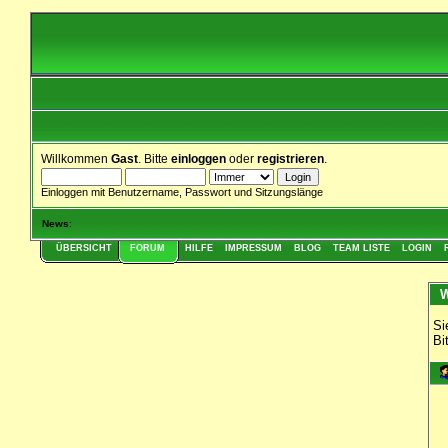
Willkommen
Gast
. Bitte
einloggen
oder
registrieren
.
Einloggen mit Benutzername, Passwort und Sitzungslänge
News
:
ÜBERSICHT
FORUM
HILFE
IMPRESSUM
BLOG
TEAM LISTE
LOGIN
W
Si
Bi