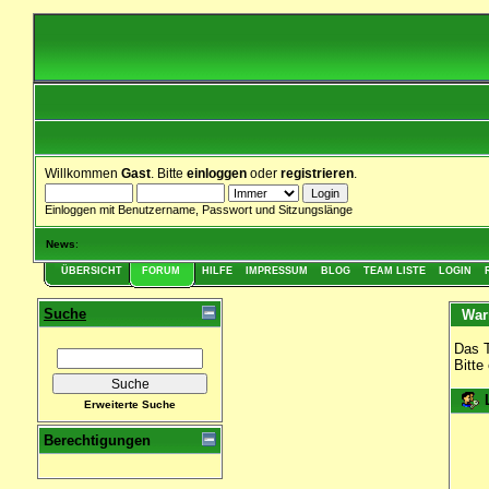
Willkommen
Gast
. Bitte
einloggen
oder
registrieren
.
Einloggen mit Benutzername, Passwort und Sitzungslänge
News
:
ÜBERSICHT
FORUM
HILFE
IMPRESSUM
BLOG
TEAM LISTE
LOGIN
Suche
War
Das T
Bitte
L
Erweiterte Suche
Berechtigungen