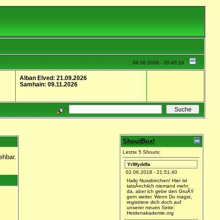
08.08.2026 - 20:45:19
Alban Elved: 21.09.2026
Samhain: 09.11.2026
ShoutBox!
Letzte 5 Shouts:
ehbar.
YrWyddfa
02.06.2018 - 21:51:40
Hallo Nussbinchen! Hier ist
tatsÃ¤chlich niemand mehr
da, aber ich gebe den GruÃŸ
gern weiter. Wenn Du magst,
registriere dich doch auf
unserer neuen Seite:
Heidenakademie.org