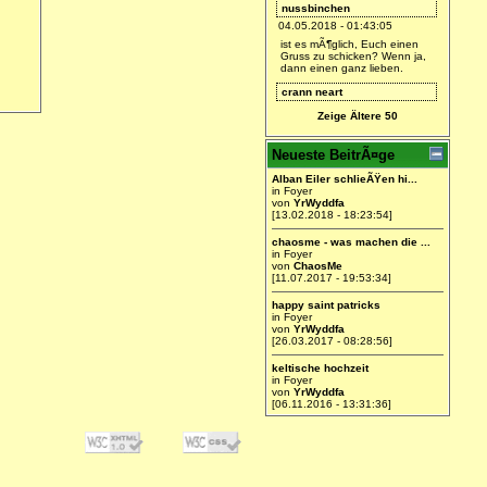
nussbinchen
04.05.2018 - 01:43:05
ist es mÃ¶glich, Euch einen
Gruss zu schicken? Wenn ja,
dann einen ganz lieben.
crann neart
28.01.2018 - 21:22:41
Zeige Ältere 50
ich bin dabei.
Arianca
Neueste BeitrÃ¤ge
27.01.2018 - 18:47:09
Alban Eiler schlieÃŸen hi...
Find ich gut =)
in Foyer
von
YrWyddfa
YrWyddfa
[13.02.2018 - 18:23:54]
27.01.2018 - 11:26:04
chaosme - was machen die ...
Ich werde hier wieder Leben
in Foyer
einhauchen.
von
ChaosMe
[11.07.2017 - 19:53:34]
happy saint patricks
in Foyer
von
YrWyddfa
[26.03.2017 - 08:28:56]
keltische hochzeit
in Foyer
von
YrWyddfa
[06.11.2016 - 13:31:36]