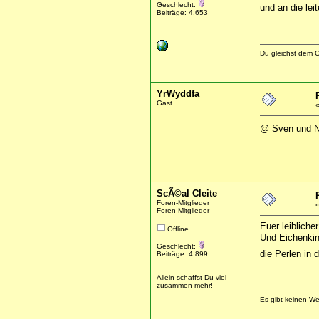
Geschlecht:
und an die leit
Beiträge: 4.653
Du gleichst dem G
YrWyddfa
Gast
@ Sven und N
ScÃ©al Cleite
Foren-Mitglieder
Foren-Mitglieder
Euer leibliche
Offline
Und Eichenkin
Geschlecht:
die Perlen in
Beiträge: 4.899
Allein schaffst Du viel -
zusammen mehr!
Es gibt keinen W