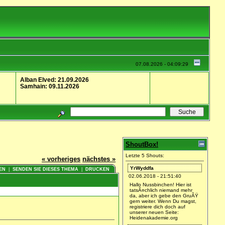
07.08.2026 - 04:09:29
Alban Elved: 21.09.2026
Samhain: 09.11.2026
ShoutBox!
Letzte 5 Shouts:
« vorheriges
nächstes »
YrWyddfa
EN
|
SENDEN SIE DIESES THEMA
|
DRUCKEN
02.06.2018 - 21:51:40
Hallo Nussbinchen! Hier ist
tatsÃ¤chlich niemand mehr
da, aber ich gebe den GruÃŸ
gern weiter. Wenn Du magst,
registriere dich doch auf
unserer neuen Seite:
Heidenakademie.org