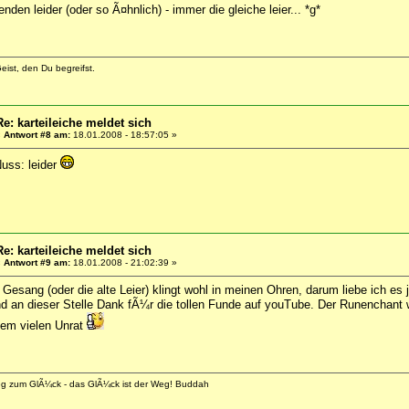
enden leider (oder so Ã¤hnlich) - immer die gleiche leier... *g*
eist, den Du begreifst.
Re: karteileiche meldet sich
«
Antwort #8 am:
18.01.2008 - 18:57:05 »
uss: leider
Re: karteileiche meldet sich
«
Antwort #9 am:
18.01.2008 - 21:02:39 »
r Gesang (oder die alte Leier) klingt wohl in meinen Ohren, darum liebe ich e
d an dieser Stelle Dank fÃ¼r die tollen Funde auf youTube. Der Runenchant wa
 dem vielen Unrat
eg zum GlÃ¼ck - das GlÃ¼ck ist der Weg! Buddah