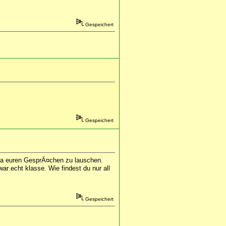
Gespeichert
Gespeichert
s ja euren GesprÃ¤chen zu lauschen.
r echt klasse. Wie findest du nur all
Gespeichert