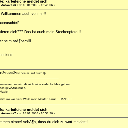
Re: karteileiche meldet sich
«
Antwort #6 am:
18.01.2008 - 15:45:06 »
s Willkommen auch von mir!!
ucaraschiel*
sieren dich??? Das ist auch mein Steckenpferd!!!
er beim stÃ¶bern!!!
chenkind
GÃ¶tter/GÃ¶ttinnen sei mit euch /|\
___________________________________
versum und es wird dir nicht eine einfache Idee geben,
ssergewÃ¶hnliches.
 Magie!
ckte mir vor einer Weile mein Mentor, Klaus .. DANKE !!
Re: karteileiche meldet sich
«
Antwort #7 am:
18.01.2008 - 16:53:36 »
kommen nimoe! schÃ¶n, dass du dich zu wort meldest!