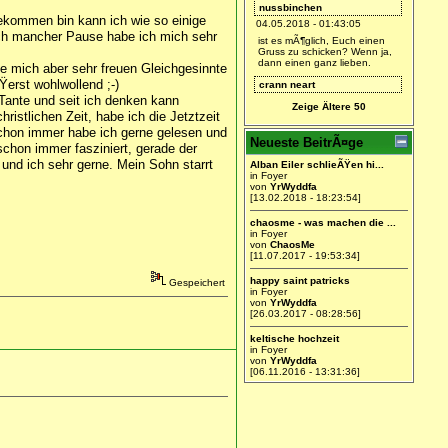
nussbinchen
 gekommen bin kann ich wie so einige
04.05.2018 - 01:43:05
ach mancher Pause habe ich mich sehr
ist es mÃ¶glich, Euch einen
Gruss zu schicken? Wenn ja,
dann einen ganz lieben.
e mich aber sehr freuen Gleichgesinnte
erst wohlwollend ;-)
crann neart
 Tante und seit ich denken kann
28.01.2018 - 21:22:41
Zeige Ältere 50
ristlichen Zeit, habe ich die Jetztzeit
ich bin dabei.
 Schon immer habe ich gerne gelesen und
Arianca
Neueste BeitrÃ¤ge
schon immer fasziniert, gerade der
27.01.2018 - 18:47:09
nd ich sehr gerne. Mein Sohn starrt
Alban Eiler schlieÃŸen hi...
Find ich gut =)
in Foyer
von
YrWyddfa
YrWyddfa
[13.02.2018 - 18:23:54]
27.01.2018 - 11:26:04
chaosme - was machen die ...
Ich werde hier wieder Leben
in Foyer
einhauchen.
von
ChaosMe
[11.07.2017 - 19:53:34]
happy saint patricks
Gespeichert
in Foyer
von
YrWyddfa
[26.03.2017 - 08:28:56]
keltische hochzeit
in Foyer
von
YrWyddfa
[06.11.2016 - 13:31:36]