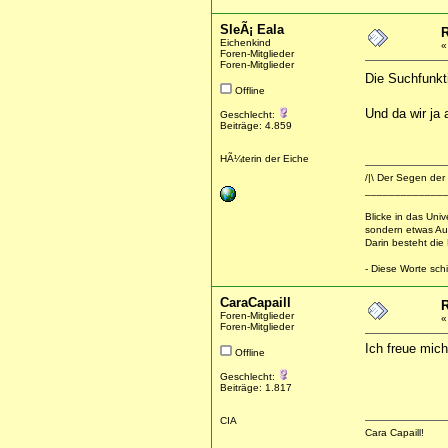
SleÃ¡ Eala
R
Eichenkind
Foren-Mitglieder
Foren-Mitglieder
Die Suchfunk
Offline
Und da wir ja 
Geschlecht:
Beiträge: 4.859
HÃ¼terin der Eiche
/|\ Der Segen der 
_____________
Blicke in das Uni
sondern etwas Au
Darin besteht die
- Diese Worte schi
CaraCapaill
R
Foren-Mitglieder
Foren-Mitglieder
Ich freue mich
Offline
Geschlecht:
Beiträge: 1.817
CIA
Cara Capaill!