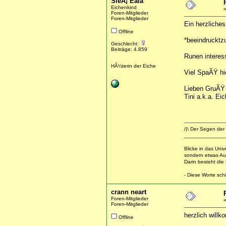
SleÃ¡ Eala
Eichenkind
Foren-Mitglieder
Foren-Mitglieder
Ein herzliche
Offline
*beeindrucktz
Geschlecht:
Beiträge: 4.859
Runen interes
HÃ¼terin der Eiche
Viel SpaÃŸ hi
Lieben GruÃŸ
Tini a.k.a. Ei
/|\ Der Segen der 
_____________
Blicke in das Uni
sondern etwas Au
Darin besteht die
- Diese Worte schi
crann neart
Foren-Mitglieder
Foren-Mitglieder
herzlich will
Offline