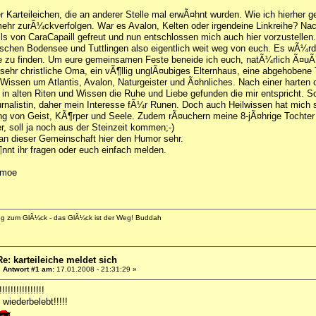
er Karteileichen, die an anderer Stelle mal erwÃ¤hnt wurden. Wie ich hierher
mehr zurÃ¼ckverfolgen. War es Avalon, Kelten oder irgendeine Linkreihe? N
ls von CaraCapaill gefreut und nun entschlossen mich auch hier vorzustellen.
schen Bodensee und Tuttlingen also eigentlich weit weg von euch. Es wÃ¼rd
 zu finden. Um eure gemeinsamen Feste beneide ich euch, natÃ¼rlich Ã¤uÃŸ
 sehr christliche Oma, ein vÃ¶llig unglÃ¤ubiges Elternhaus, eine abgehobene
Wissen um Atlantis, Avalon, Naturgeister und Ã¤hnliches. Nach einer harten ch
n in alten Riten und Wissen die Ruhe und Liebe gefunden die mir entspricht.
urnalistin, daher mein Interesse fÃ¼r Runen. Doch auch Heilwissen hat mich 
von Geist, KÃ¶rper und Seele. Zudem rÃ¤uchern meine 8-jÃ¤hrige Tochter u
er, soll ja noch aus der Steinzeit kommen;-)
an dieser Gemeinschaft hier den Humor sehr.
nnt ihr fragen oder euch einfach melden.
imoe
eg zum GlÃ¼ck - das GlÃ¼ck ist der Weg! Buddah
Re: karteileiche meldet sich
«
Antwort #1 am:
17.01.2008 - 21:31:29 »
!!!!!!!!!!!!!!
wiederbelebt!!!!!