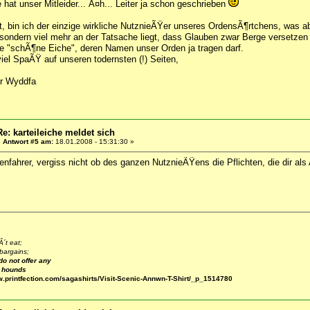
 hat unser Mitleider... Ã¤h... Leiter ja schon geschrieben
t, bin ich der einzige wirkliche NutznieÃŸer unseres OrdensÃ¶rtchens, was 
ondern viel mehr an der Tatsache liegt, dass Glauben zwar Berge versetzen 
e "schÃ¶ne Eiche", deren Namen unser Orden ja tragen darf.
iel SpaÃŸ auf unseren todernsten (!) Seiten,
Yr Wyddfa
Re: karteileiche meldet sich
«
Antwort #5 am:
18.01.2008 - 15:31:30 »
nfahrer, vergiss nicht ob des ganzen NutznieÃŸens die Pflichten, die dir als 
´t eat;
bargains;
do not offer any
e hounds
w.printfection.com/sagashirts/Visit-Scenic-Annwn-T-Shirt/_p_1514780