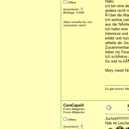
Hallo,
Offline
ich bin eine d
Geschlecht:
andere nicht 
Beiträge: 4.899
Ã¼ber die Mai
Ich wohne zwi
Allein schaffst Du viel -
aus der NÃ¤he
zusammen mehr!
Ich hatte eine
Interesse und 
erlebt und nu
arbeite als Jo
Zusammenhang 
lieber ins Feu
Ich schÃ¤tze 
So und nu kÃ¶
Mery meet! N
Es gibt keinen W
CaraCapaill
Foren-Mitglieder
Foren-Mitglieder
Juchuh!!!!!!!!!!!!
Offline
Hab ne Leiche 
Geschlecht: