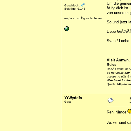
Um die gemein
Geschlecht:
fÃ¼r dich ist,
Beiträge: 6.148
von unserem 
eagla an spÃ³g na lachainn
So und jetzt l
Liebe GrÃ¼Ã
Sven / Lacha
Visit Annwn.
Rules:
DonÂ´t drink, donÂ
do not make
any
accept no gifts &
Watch out for th
Quelle:
http://ww
YrWyddfa
Gast
Rehi Nimoe
Ja, wir sind d