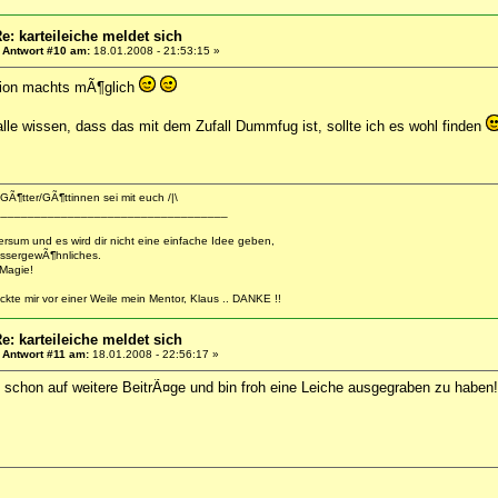
e: karteileiche meldet sich
«
Antwort #10 am:
18.01.2008 - 21:53:15 »
tion machts mÃ¶glich
alle wissen, dass das mit dem Zufall Dummfug ist, sollte ich es wohl finden
GÃ¶tter/GÃ¶ttinnen sei mit euch /|\
___________________________________
versum und es wird dir nicht eine einfache Idee geben,
ssergewÃ¶hnliches.
 Magie!
ckte mir vor einer Weile mein Mentor, Klaus .. DANKE !!
e: karteileiche meldet sich
«
Antwort #11 am:
18.01.2008 - 22:56:17 »
 schon auf weitere BeitrÃ¤ge und bin froh eine Leiche ausgegraben zu haben!