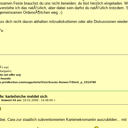
samen Feste brauchst du uns nicht beneiden, du bist herzlich eingeladen. W
 verstehe ich das natÃ¼rlich, aber dabei sein darfst du natÃ¼rlich trotzdem.
gemeinsamen OrdensÃ¶rtchen weg ;-)
ass dich nicht davon abhalten mitzudiskuttieren oder alte Diskussionen wied
Ÿe
´t eat;
bargains;
do not offer any
e hounds
w.printfection.com/sagashirts/Visit-Scenic-Annwn-T-Shirt/_p_1514780
Re: karteileiche meldet sich
«
Antwort #4 am:
18.01.2008 - 14:48:06 »
abei, Cara zur staatlich subventionierten Karteinekromantin auszubilden... mit 