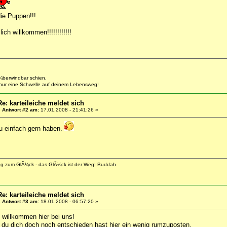
ie Puppen!!!
ich willkommen!!!!!!!!!!!!
berwindbar schien,
 nur eine Schwelle auf deinem Lebensweg!
Re: karteileiche meldet sich
«
Antwort #2 am:
17.01.2008 - 21:41:26 »
u einfach gern haben.
eg zum GlÃ¼ck - das GlÃ¼ck ist der Weg! Buddah
Re: karteileiche meldet sich
«
Antwort #3 am:
18.01.2008 - 06:57:20 »
 willkommen hier bei uns!
du dich doch noch entschieden hast hier ein wenig rumzuposten.