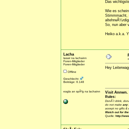
Das wichtigste
Wie es schein
Stimmmacht, s
altehrwÃ¼rdig
So, nun aber v
Heiko a.k.a. 
Lacha
lasair na lachainn
Foren-Mitglieder
Foren-Mitglieder
Hey Leiterwage
Offline
Geschlecht:
Beiträge: 6.148
eagla an spÃ³g na lachainn
Visit Annwn.
Rules:
DonÂ´t drink, donÂ
do not make
any
accept no gifts &
Watch out for th
Quelle:
http://ww