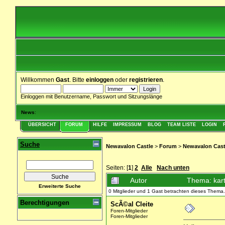
Willkommen
Gast
. Bitte
einloggen
oder
registrieren
.
Einloggen mit Benutzername, Passwort und Sitzungslänge
News
:
ÜBERSICHT
FORUM
HILFE
IMPRESSUM
BLOG
TEAM LISTE
LOGIN
Suche
Newavalon Castle
>
Forum
>
Newavalon Cast
Seiten: [
1
]
2
Alle
Nach unten
Autor
Thema: kart
Erweiterte Suche
0 Mitglieder und 1 Gast betrachten dieses Thema.
Berechtigungen
ScÃ©al Cleite
Foren-Mitglieder
Foren-Mitglieder