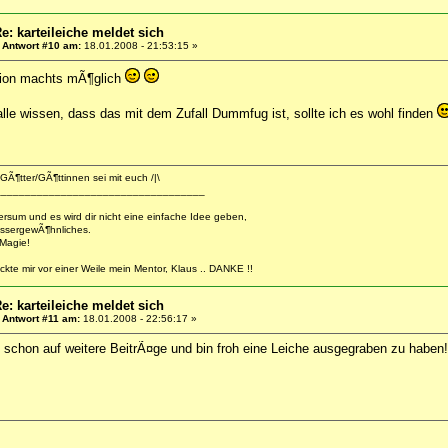
e: karteileiche meldet sich
«
Antwort #10 am:
18.01.2008 - 21:53:15 »
tion machts mÃ¶glich
alle wissen, dass das mit dem Zufall Dummfug ist, sollte ich es wohl finden
GÃ¶tter/GÃ¶ttinnen sei mit euch /|\
___________________________________
versum und es wird dir nicht eine einfache Idee geben,
ssergewÃ¶hnliches.
 Magie!
ckte mir vor einer Weile mein Mentor, Klaus .. DANKE !!
e: karteileiche meldet sich
«
Antwort #11 am:
18.01.2008 - 22:56:17 »
 schon auf weitere BeitrÃ¤ge und bin froh eine Leiche ausgegraben zu haben!