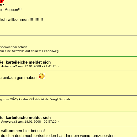
ie Puppen!!!
ich willkommen!!!!!!!!!!!!
berwindbar schien,
 nur eine Schwelle auf deinem Lebensweg!
Re: karteileiche meldet sich
«
Antwort #2 am:
17.01.2008 - 21:41:26 »
u einfach gern haben.
eg zum GlÃ¼ck - das GlÃ¼ck ist der Weg! Buddah
Re: karteileiche meldet sich
«
Antwort #3 am:
18.01.2008 - 06:57:20 »
 willkommen hier bei uns!
du dich doch noch entschieden hast hier ein wenig rumzuposten.