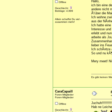
Hallo,
Offline
ich bin eine d
Geschlecht:
andere nicht 
Beiträge: 4.899
Ã¼ber die Mai
Ich wohne zwi
Allein schaffst Du viel -
aus der NÃ¤he
zusammen mehr!
Ich hatte eine
Interesse und 
erlebt und nu
arbeite als Jo
Zusammenhang 
lieber ins Feu
Ich schÃ¤tze 
So und nu kÃ¶
Mery meet! N
Es gibt keinen W
CaraCapaill
Foren-Mitglieder
Foren-Mitglieder
Juchuh!!!!!!!!!!!!
Offline
Hab ne Leiche 
Geschlecht: