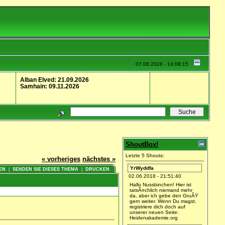
07.08.2026 - 14:08:15
Alban Elved: 21.09.2026
Samhain: 09.11.2026
ShoutBox!
Letzte 5 Shouts:
« vorheriges
nächstes »
YrWyddfa
EN
|
SENDEN SIE DIESES THEMA
|
DRUCKEN
02.06.2018 - 21:51:40
Hallo Nussbinchen! Hier ist
tatsÃ¤chlich niemand mehr
da, aber ich gebe den GruÃŸ
gern weiter. Wenn Du magst,
registriere dich doch auf
unserer neuen Seite:
Heidenakademie.org