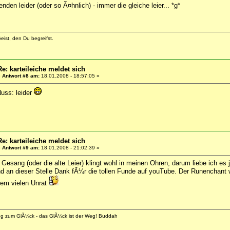
enden leider (oder so Ã¤hnlich) - immer die gleiche leier... *g*
eist, den Du begreifst.
Re: karteileiche meldet sich
«
Antwort #8 am:
18.01.2008 - 18:57:05 »
uss: leider
Re: karteileiche meldet sich
«
Antwort #9 am:
18.01.2008 - 21:02:39 »
r Gesang (oder die alte Leier) klingt wohl in meinen Ohren, darum liebe ich e
d an dieser Stelle Dank fÃ¼r die tollen Funde auf youTube. Der Runenchant wa
 dem vielen Unrat
eg zum GlÃ¼ck - das GlÃ¼ck ist der Weg! Buddah