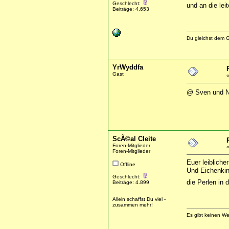
Geschlecht:
und an die leit
Beiträge: 4.653
Du gleichst dem G
YrWyddfa
Gast
@ Sven und N
ScÃ©al Cleite
Foren-Mitglieder
Foren-Mitglieder
Euer leibliche
Offline
Und Eichenkin
Geschlecht:
die Perlen in
Beiträge: 4.899
Allein schaffst Du viel -
zusammen mehr!
Es gibt keinen W