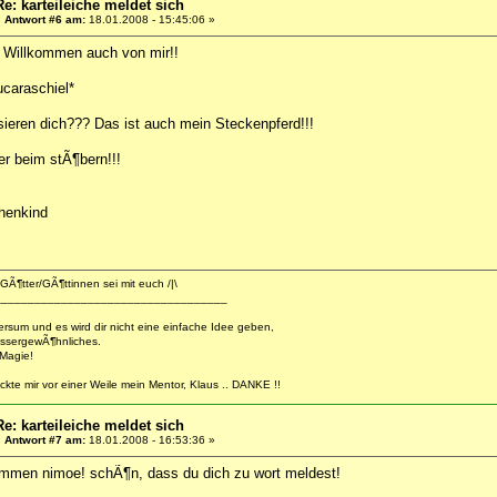
Re: karteileiche meldet sich
«
Antwort #6 am:
18.01.2008 - 15:45:06 »
s Willkommen auch von mir!!
ucaraschiel*
sieren dich??? Das ist auch mein Steckenpferd!!!
er beim stÃ¶bern!!!
chenkind
GÃ¶tter/GÃ¶ttinnen sei mit euch /|\
___________________________________
versum und es wird dir nicht eine einfache Idee geben,
ssergewÃ¶hnliches.
 Magie!
ckte mir vor einer Weile mein Mentor, Klaus .. DANKE !!
Re: karteileiche meldet sich
«
Antwort #7 am:
18.01.2008 - 16:53:36 »
kommen nimoe! schÃ¶n, dass du dich zu wort meldest!