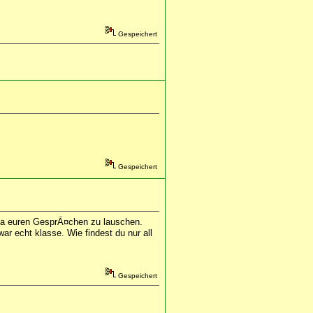
Gespeichert
Gespeichert
s ja euren GesprÃ¤chen zu lauschen.
r echt klasse. Wie findest du nur all
Gespeichert