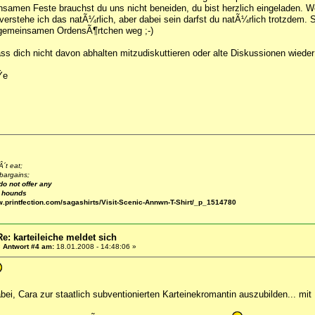
samen Feste brauchst du uns nicht beneiden, du bist herzlich eingeladen. W
 verstehe ich das natÃ¼rlich, aber dabei sein darfst du natÃ¼rlich trotzdem.
gemeinsamen OrdensÃ¶rtchen weg ;-)
ass dich nicht davon abhalten mitzudiskuttieren oder alte Diskussionen wied
Ÿe
´t eat;
bargains;
do not offer any
e hounds
w.printfection.com/sagashirts/Visit-Scenic-Annwn-T-Shirt/_p_1514780
Re: karteileiche meldet sich
«
Antwort #4 am:
18.01.2008 - 14:48:06 »
abei, Cara zur staatlich subventionierten Karteinekromantin auszubilden... mit 