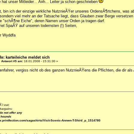
 hat unser Mitleider... Ã¤h... Leiter ja schon geschrieben
t, bin ich der einzige wirkliche NutznieÃŸer unseres OrdensÃ¶rtchens, was 
ondern viel mehr an der Tatsache liegt, dass Glauben zwar Berge versetzen 
e "schÃ¶ne Eiche", deren Namen unser Orden ja tragen darf.
iel SpaÃŸ auf unseren todernsten (!) Seiten,
Yr Wyddfa
Re: karteileiche meldet sich
«
Antwort #5 am:
18.01.2008 - 15:31:30 »
nfahrer, vergiss nicht ob des ganzen NutznieÃŸens die Pflichten, die dir als 
´t eat;
bargains;
do not offer any
e hounds
w.printfection.com/sagashirts/Visit-Scenic-Annwn-T-Shirt/_p_1514780