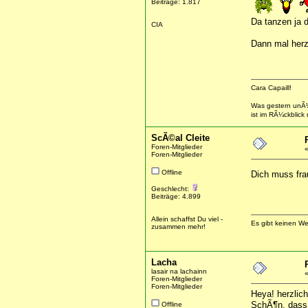
Beiträge: 1.817
Da tanzen ja d
CIA
Dann mal herzl
Cara Capaill!
Was gestern unÃ¼
ist im RÃ¼ckblick
ScÃ©al Cleite
Foren-Mitglieder
Foren-Mitglieder
Offline
Dich muss fra
Geschlecht:
Beiträge: 4.899
Allein schaffst Du viel -
Es gibt keinen W
zusammen mehr!
Lacha
lasair na lachainn
Foren-Mitglieder
Foren-Mitglieder
Heya! herzlich
SchÃ¶n, dass 
Offline