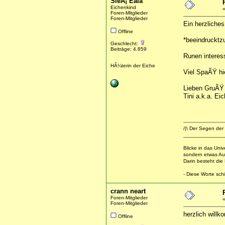
SleÃ¡ Eala
Eichenkind
Foren-Mitglieder
Foren-Mitglieder
Ein herzliche
Offline
*beeindrucktz
Geschlecht:
Beiträge: 4.859
Runen interes
HÃ¼terin der Eiche
Viel SpaÃŸ hi
Lieben GruÃŸ
Tini a.k.a. Ei
/|\ Der Segen der 
_____________
Blicke in das Uni
sondern etwas Au
Darin besteht die
- Diese Worte schi
crann neart
Foren-Mitglieder
Foren-Mitglieder
herzlich will
Offline