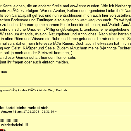
er Karteileichen, die an anderer Stelle mal erwÃ¤hnt wurden. Wie ich hierher
mehr zurÃ¼ckverfolgen. War es Avalon, Kelten oder irgendeine Linkreihe? N
ls von CaraCapaill gefreut und nun entschlossen mich auch hier vorzustellen.
schen Bodensee und Tuttlingen also eigentlich weit weg von euch. Es wÃ¼rd
 zu finden. Um eure gemeinsamen Feste beneide ich euch, natÃ¼rlich Ã¤uÃŸ
 sehr christliche Oma, ein vÃ¶llig unglÃ¤ubiges Elternhaus, eine abgehobene
Wissen um Atlantis, Avalon, Naturgeister und Ã¤hnliches. Nach einer harten ch
n in alten Riten und Wissen die Ruhe und Liebe gefunden die mir entspricht.
urnalistin, daher mein Interesse fÃ¼r Runen. Doch auch Heilwissen hat mich 
von Geist, KÃ¶rper und Seele. Zudem rÃ¤uchern meine 8-jÃ¤hrige Tochter u
er, soll ja noch aus der Steinzeit kommen;-)
an dieser Gemeinschaft hier den Humor sehr.
nnt ihr fragen oder euch einfach melden.
imoe
eg zum GlÃ¼ck - das GlÃ¼ck ist der Weg! Buddah
Re: karteileiche meldet sich
«
Antwort #1 am:
17.01.2008 - 21:31:29 »
!!!!!!!!!!!!!!
wiederbelebt!!!!!