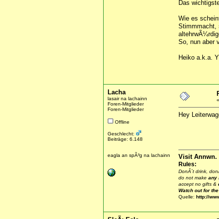
Das wichtigste
Wie es schein
Stimmmacht, s
altehrwÃ¼rdig
So, nun aber v
Heiko a.k.a. 
Lacha
lasair na lachainn
Foren-Mitglieder
Foren-Mitglieder
Hey Leiterwage
Offline
Geschlecht:
Beiträge: 6.148
eagla an spÃ³g na lachainn
Visit Annwn.
Rules:
DonÂ´t drink, donÂ
do not make
any
accept no gifts &
Watch out for th
Quelle:
http://ww