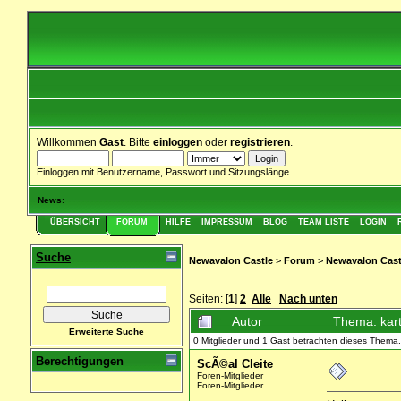
Willkommen
Gast
. Bitte
einloggen
oder
registrieren
.
Einloggen mit Benutzername, Passwort und Sitzungslänge
News
:
ÜBERSICHT
FORUM
HILFE
IMPRESSUM
BLOG
TEAM LISTE
LOGIN
Suche
Newavalon Castle
>
Forum
>
Newavalon Cast
Seiten: [
1
]
2
Alle
Nach unten
Autor
Thema: kart
Erweiterte Suche
0 Mitglieder und 1 Gast betrachten dieses Thema.
Berechtigungen
ScÃ©al Cleite
Foren-Mitglieder
Foren-Mitglieder