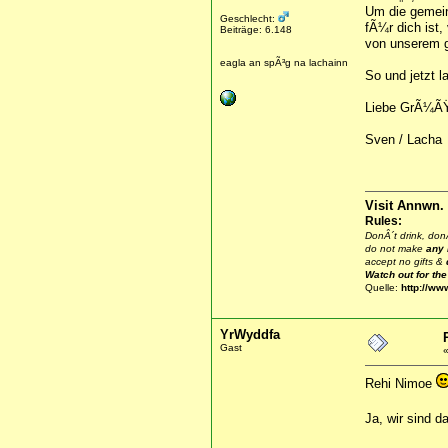
Um die gemein
Geschlecht:
fÃ¼r dich ist,
Beiträge: 6.148
von unserem 
eagla an spÃ³g na lachainn
So und jetzt l
Liebe GrÃ¼Ã
Sven / Lacha
Visit Annwn.
Rules:
DonÂ´t drink, donÂ
do not make
any
accept no gifts &
Watch out for th
Quelle:
http://ww
YrWyddfa
Gast
Rehi Nimoe
Ja, wir sind d