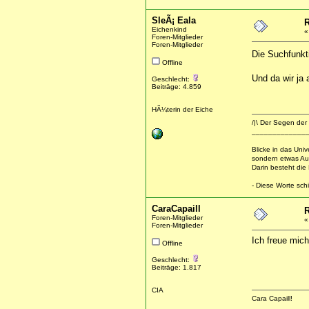
SleÃ¡ Eala
R
Eichenkind
Foren-Mitglieder
Foren-Mitglieder
Die Suchfunk
Offline
Und da wir ja 
Geschlecht:
Beiträge: 4.859
HÃ¼terin der Eiche
/|\ Der Segen der 
_____________
Blicke in das Uni
sondern etwas Au
Darin besteht die
- Diese Worte schi
CaraCapaill
R
Foren-Mitglieder
Foren-Mitglieder
Ich freue mich
Offline
Geschlecht:
Beiträge: 1.817
CIA
Cara Capaill!