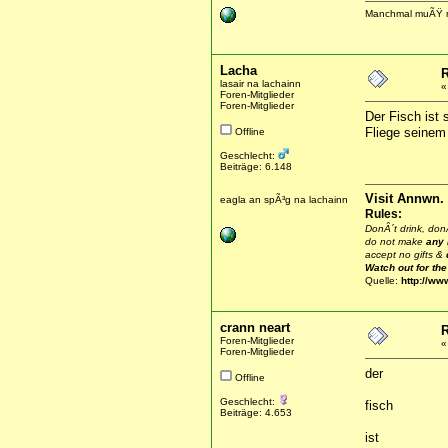
Manchmal muÃŸ man
Lacha
R
lasair na lachainn
Foren-Mitglieder
Foren-Mitglieder
Der Fisch ist
Fliege seinem
Offline
Geschlecht:
Beiträge: 6.148
Visit Annwn.
eagla an spÃ³g na lachainn
Rules:
DonÂ´t drink, donÂ
do not make
any
accept no gifts &
Watch out for th
Quelle:
http://ww
crann neart
R
Foren-Mitglieder
Foren-Mitglieder
der
Offline
Geschlecht:
fisch
Beiträge: 4.653
ist