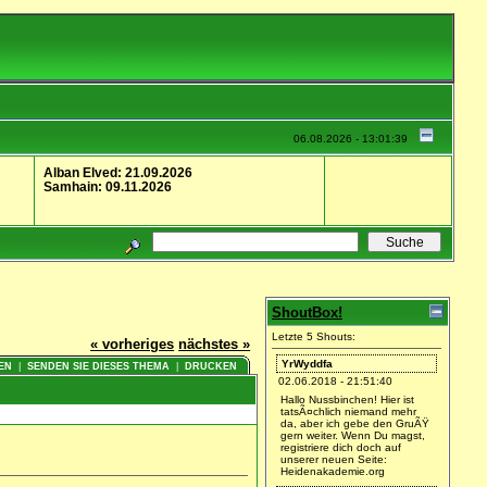
06.08.2026 - 13:01:39
Alban Elved: 21.09.2026
Samhain: 09.11.2026
ShoutBox!
Letzte 5 Shouts:
« vorheriges
nächstes »
YrWyddfa
EN
|
SENDEN SIE DIESES THEMA
|
DRUCKEN
02.06.2018 - 21:51:40
Hallo Nussbinchen! Hier ist
tatsÃ¤chlich niemand mehr
da, aber ich gebe den GruÃŸ
gern weiter. Wenn Du magst,
registriere dich doch auf
unserer neuen Seite:
Heidenakademie.org