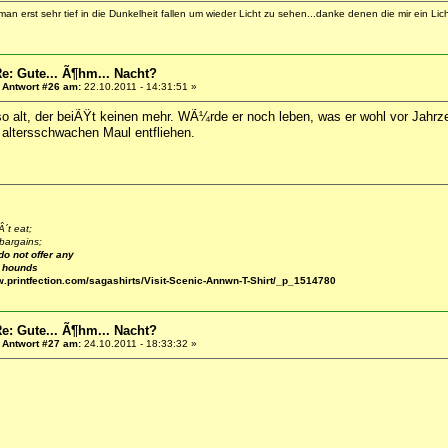
 erst sehr tief in die Dunkelheit fallen um wieder Licht zu sehen...danke denen die mir ein Lic
e: Gute... Ã¶hm... Nacht?
«
Antwort #26 am:
22.10.2011 - 14:31:51 »
 so alt, der beiÃŸt keinen mehr. WÃ¼rde er noch leben, was er wohl vor Jahr
 altersschwachen Maul entfliehen.
´t eat;
bargains;
do not offer any
e hounds
w.printfection.com/sagashirts/Visit-Scenic-Annwn-T-Shirt/_p_1514780
e: Gute... Ã¶hm... Nacht?
«
Antwort #27 am:
24.10.2011 - 18:33:32 »