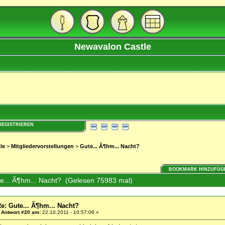
Newavalon Castle
REGISTRIEREN
le
>
Mitgliedervorstellungen
>
Gute... Ã¶hm... Nacht?
BOOKMARK HINZUFÜG
e... Ã¶hm... Nacht? (Gelesen 75983 mal)
e: Gute... Ã¶hm... Nacht?
«
Antwort #20 am:
22.10.2011 - 10:57:06 »