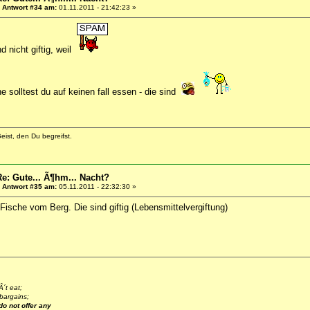
«
Antwort #34 am:
01.11.2011 - 21:42:23 »
d nicht giftig, weil
he solltest du auf keinen fall essen - die sind
eist, den Du begreifst.
Re: Gute... Ã¶hm... Nacht?
«
Antwort #35 am:
05.11.2011 - 22:32:30 »
ische vom Berg. Die sind giftig (Lebensmittelvergiftung)
´t eat;
bargains;
do not offer any