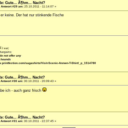
Re: Gute... Ã¶hm... Nacht?
«
Antwort #29 am:
25.10.2011 - 11:14:07 »
er keine. Der hat nur stinkende Fische
´t eat;
bargains;
do not offer any
e hounds
w.printfection.com/sagashirts/Visit-Scenic-Annwn-T-Shirt/_p_1514780
e: Gute... Ã¶hm... Nacht?
«
Antwort #30 am:
30.10.2011 - 20:09:43 »
be ich - auch ganz frisch
e: Gute... Ã¶hm... Nacht?
«
Antwort #31 am:
30.10.2011 - 22:37:45 »