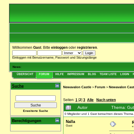
Willkommen
Gast
. Bitte
einloggen
oder
registrieren
.
Einloggen mit Benutzername, Passwort und Sitzungslänge
News
:
ÜBERSICHT
FORUM
HILFE
IMPRESSUM
BLOG
TEAM LISTE
LOGIN
Suche
Newavalon Castle
>
Forum
>
Newavalon Cast
Seiten:
1
[
2
]
3
Alle
Nach unten
Autor
Thema: Gut
Erweiterte Suche
0 Mitglieder und 1 Gast betrachten dieses Thema.
Berechtigungen
Nalla
R
Gast