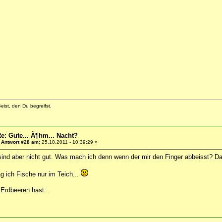
eist, den Du begreifst.
e: Gute... Ã¶hm... Nacht?
«
Antwort #28 am:
25.10.2011 - 10:39:29 »
sind aber nicht gut. Was mach ich denn wenn der mir den Finger abbeisst? D
 ich Fische nur im Teich...
Erdbeeren hast...