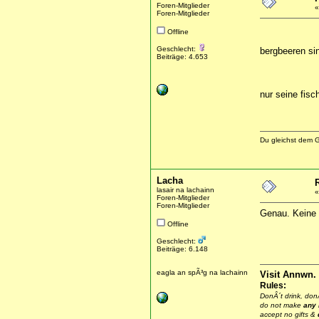
Foren-Mitglieder
Foren-Mitglieder
Offline
Geschlecht:
bergbeeren sin
Beiträge: 4.653
nur seine fisc
Du gleichst dem G
Lacha
lasair na lachainn
Foren-Mitglieder
Foren-Mitglieder
Genau. Keine F
Offline
Geschlecht:
Beiträge: 6.148
eagla an spÃ³g na lachainn
Visit Annwn.
Rules:
DonÂ´t drink, donÂ
do not make
any
accept no gifts &