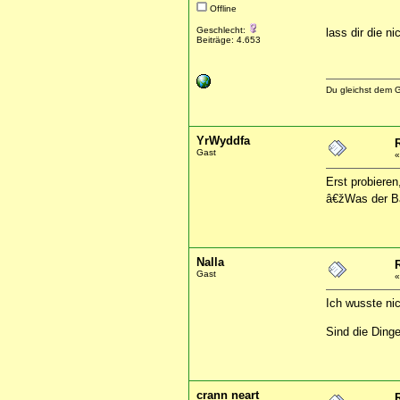
Offline
Geschlecht:
lass dir die n
Beiträge: 4.653
Du gleichst dem G
YrWyddfa
Gast
Erst probieren
â€žWas der Ba
Nalla
Gast
Ich wusste ni
Sind die Dinge
crann neart