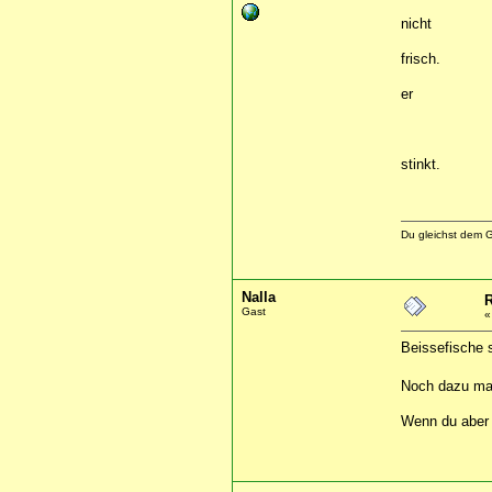
nicht
frisch.
er
stinkt.
Du gleichst dem G
Nalla
R
Gast
Beissefische 
Noch dazu mag
Wenn du aber 