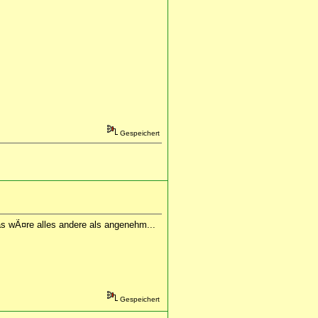
Gespeichert
as wÃ¤re alles andere als angenehm...
Gespeichert