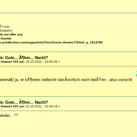
´t eat;
bargains;
do not offer any
e hounds
w.printfection.com/sagashirts/Visit-Scenic-Annwn-T-Shirt/_p_1514780
e: Gute... Ã¶hm... Nacht?
«
Antwort #24 am:
22.10.2011 - 13:45:46 »
ierenâ€¦ ja, er kÃ¶nnte vielleicht tatsÃ¤chlich noch beiÃŸen - also vorsicht
e: Gute... Ã¶hm... Nacht?
«
Antwort #25 am:
22.10.2011 - 13:48:18 »
ieder....^^