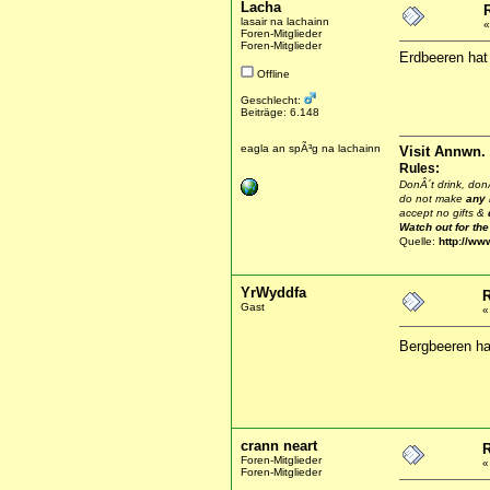
Lacha
lasair na lachainn
Foren-Mitglieder
Foren-Mitglieder
Erdbeeren hat 
Offline
Geschlecht:
Beiträge: 6.148
eagla an spÃ³g na lachainn
Visit Annwn.
Rules:
DonÂ´t drink, donÂ
do not make
any
accept no gifts &
Watch out for th
Quelle:
http://ww
YrWyddfa
R
Gast
Bergbeeren ha
crann neart
R
Foren-Mitglieder
Foren-Mitglieder