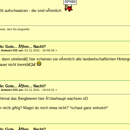
icht aufschwatzen - die sind nÃ¤mlich
eist, den Du begreifst.
Re: Gute... Ã¶hm... Nacht?
«
Antwort #32 am:
01.11.2011 - 16:59:34 »
, dann urteilenâ€¦ hier scheinen sie nÃ¤mlich alle landwirtschaftlichen Hinte
uer nicht kenntâ€¦â€
Re: Gute... Ã¶hm... Nacht?
«
Antwort #33 am:
01.11.2011 - 19:24:31 »
chtmal das Bergbeeren hier Ã¼berhaupt wachsen oO
r nicht giftig? Magst du mich etwa nicht? *schaut ganz entsetzt*
Re: Gute... Ã¶hm... Nacht?