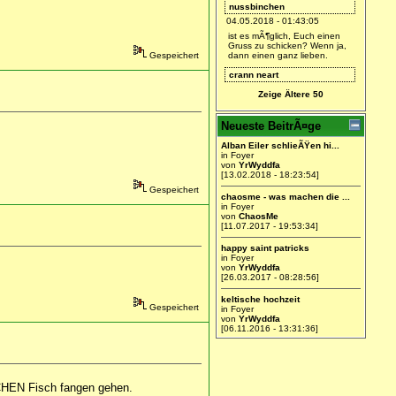
nussbinchen
04.05.2018 - 01:43:05
ist es mÃ¶glich, Euch einen
Gruss zu schicken? Wenn ja,
Gespeichert
dann einen ganz lieben.
crann neart
28.01.2018 - 21:22:41
Zeige Ältere 50
ich bin dabei.
Arianca
Neueste BeitrÃ¤ge
27.01.2018 - 18:47:09
Alban Eiler schlieÃŸen hi...
Find ich gut =)
in Foyer
von
YrWyddfa
YrWyddfa
[13.02.2018 - 18:23:54]
27.01.2018 - 11:26:04
Gespeichert
chaosme - was machen die ...
Ich werde hier wieder Leben
in Foyer
einhauchen.
von
ChaosMe
[11.07.2017 - 19:53:34]
happy saint patricks
in Foyer
von
YrWyddfa
[26.03.2017 - 08:28:56]
keltische hochzeit
Gespeichert
in Foyer
von
YrWyddfa
[06.11.2016 - 13:31:36]
SCHEN Fisch fangen gehen.