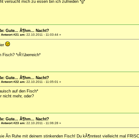
ht versucht mich zu essen bin ich zufrieden *g*
Re: Gute... Ã¶hm... Nacht?
«
Antwort #21 am:
22.10.2011 - 11:03:44 »
ier
en Fisch? *rÃ¼berreich*
Re: Gute... Ã¶hm... Nacht?
«
Antwort #22 am:
22.10.2011 - 11:05:01 »
auisch auf den Fisch*
r nicht mehr, oder?
Re: Gute... Ã¶hm... Nacht?
«
Antwort #23 am:
22.10.2011 - 11:06:28 »
sie Ã­n Ruhe mit deinem stinkenden Fisch! Du kÃ¶nntest vielleicht mal FRI