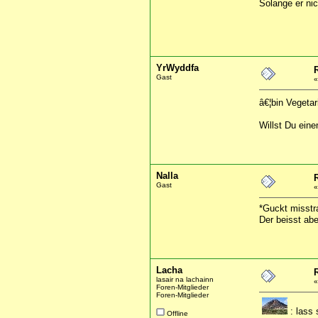
Solange er nic
YrWyddfa
Gast
â€¦bin Vegetar
Willst Du ein
Nalla
Gast
*Guckt misstr
Der beisst abe
Lacha
lasair na lachainn
Foren-Mitglieder
Foren-Mitglieder
: lass 
Offline