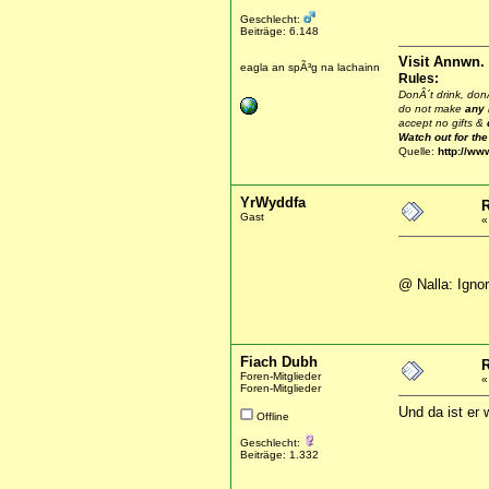
Geschlecht:
Beiträge: 6.148
Visit Annwn.
eagla an spÃ³g na lachainn
Rules:
DonÂ´t drink, donÂ
do not make
any
accept no gifts &
Watch out for th
Quelle:
http://ww
YrWyddfa
R
Gast
@ Nalla: Ignor
Fiach Dubh
R
Foren-Mitglieder
Foren-Mitglieder
Und da ist er w
Offline
Geschlecht:
Beiträge: 1.332