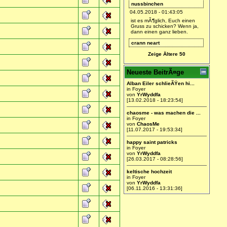
nussbinchen
04.05.2018 - 01:43:05
ist es mÃ¶glich, Euch einen
Gruss zu schicken? Wenn ja,
dann einen ganz lieben.
crann neart
28.01.2018 - 21:22:41
Zeige Ältere 50
ich bin dabei.
Arianca
Neueste BeitrÃ¤ge
27.01.2018 - 18:47:09
Alban Eiler schlieÃŸen hi...
Find ich gut =)
in Foyer
von
YrWyddfa
YrWyddfa
[13.02.2018 - 18:23:54]
27.01.2018 - 11:26:04
chaosme - was machen die ...
Ich werde hier wieder Leben
in Foyer
einhauchen.
von
ChaosMe
[11.07.2017 - 19:53:34]
happy saint patricks
in Foyer
von
YrWyddfa
[26.03.2017 - 08:28:56]
keltische hochzeit
in Foyer
von
YrWyddfa
[06.11.2016 - 13:31:36]