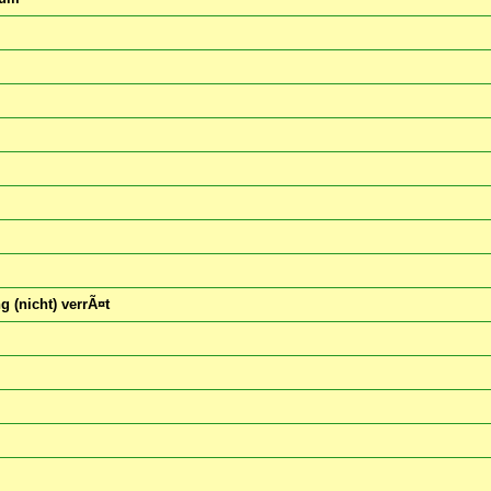
 (nicht) verrÃ¤t