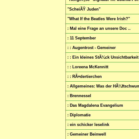
"ScheiÃŸ Juden"
"What If the Beatles Were Irish?"
: Mal eine Frage an unsere Doc ..
: 11 September
: : Augentrost - Gemeiner
: : Ein kleines StÃ¼ck Unsichtbarkeit
: : Loreena McKennitt
: : RÃ¤dertierchen
: Allgemeines: Was der HÃ¼ftschwung
: Brennessel
: Das Magdalena Evangelium
: Diplomatie
: ein schicker leselink
: Gemeiner Beinwell