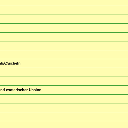
enbÃ¼scheln
und esoterischer Unsinn