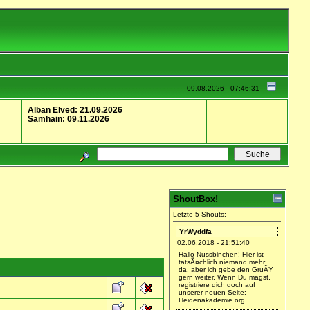
09.08.2026 - 07:46:31
Alban Elved: 21.09.2026
Samhain: 09.11.2026
ShoutBox!
Letzte 5 Shouts:
YrWyddfa
02.06.2018 - 21:51:40
Hallo Nussbinchen! Hier ist
tatsÃ¤chlich niemand mehr
da, aber ich gebe den GruÃŸ
gern weiter. Wenn Du magst,
registriere dich doch auf
unserer neuen Seite:
Heidenakademie.org