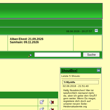
08.08.2026 - 20:27:57
Alban Elved: 21.09.2026
Samhain: 09.11.2026
ShoutBox!
Letzte 5 Shouts:
YrWyddfa
02.06.2018 - 21:51:40
Hallo Nussbinchen! Hier ist
tatsÃ¤chlich niemand mehr
da, aber ich gebe den GruÃŸ
gern weiter. Wenn Du magst,
registriere dich doch auf
unserer neuen Seite:
Heidenakademie.org