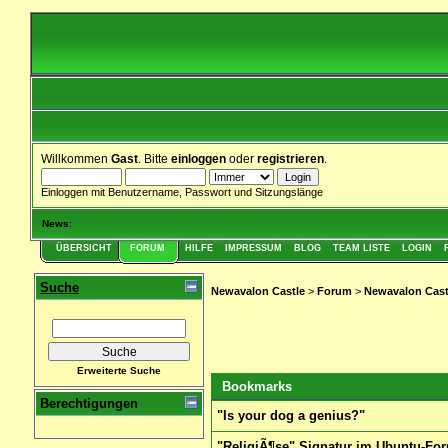
Willkommen
Gast
. Bitte
einloggen
oder
registrieren
.
Einloggen mit Benutzername, Passwort und Sitzungslänge
News
:
ÜBERSICHT
FORUM
HILFE
IMPRESSUM
BLOG
TEAM LISTE
LOGIN
Suche
Newavalon Castle
>
Forum
>
Newavalon Cast
Erweiterte Suche
Bookmarks
Berechtigungen
"Is your dog a genius?"
"ReligiÃ¶se" Signatur im Ubuntu-Fo