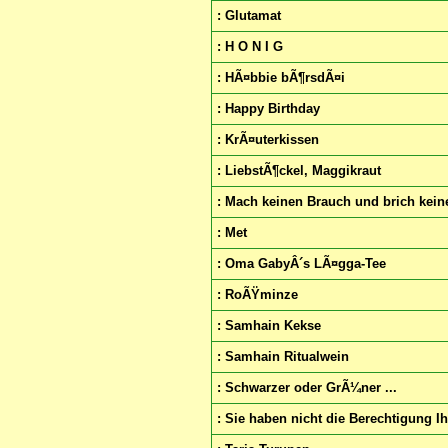
: Glutamat
: H O N I G
: HÃ¤bbie bÃ¶rsdÃ¤i
: Happy Birthday
: KrÃ¤uterkissen
: LiebstÃ¶ckel, Maggikraut
: Mach keinen Brauch und brich kei
: Met
: Oma GabyÂ´s LÃ¤gga-Tee
: RoÃŸminze
: Samhain Kekse
: Samhain Ritualwein
: Schwarzer oder GrÃ¼ner ...
: Sie haben nicht die Berechtigung I