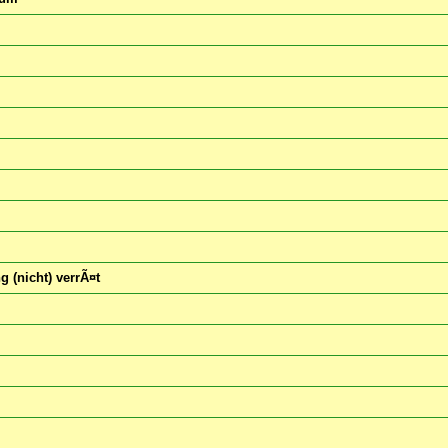
 (nicht) verrÃ¤t