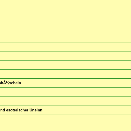
enbÃ¼scheln
und esoterischer Unsinn