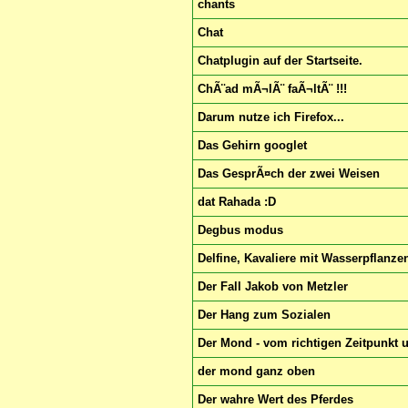
chants
Chat
Chatplugin auf der Startseite.
ChÃ¨ad mÃ¬lÃ¨ faÃ¬ltÃ¨ !!!
Darum nutze ich Firefox...
Das Gehirn googlet
Das GesprÃ¤ch der zwei Weisen
dat Rahada :D
Degbus modus
Delfine, Kavaliere mit Wasserpflanz
Der Fall Jakob von Metzler
Der Hang zum Sozialen
Der Mond - vom richtigen Zeitpunkt 
der mond ganz oben
Der wahre Wert des Pferdes