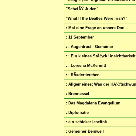
"ScheiÃŸ Juden"
"What If the Beatles Were Irish?"
: Mal eine Frage an unsere Doc ..
: 11 September
: : Augentrost - Gemeiner
: : Ein kleines StÃ¼ck Unsichtbarkeit
: : Loreena McKennitt
: : RÃ¤dertierchen
: Allgemeines: Was der HÃ¼ftschwung
: Brennessel
: Das Magdalena Evangelium
: Diplomatie
: ein schicker leselink
: Gemeiner Beinwell