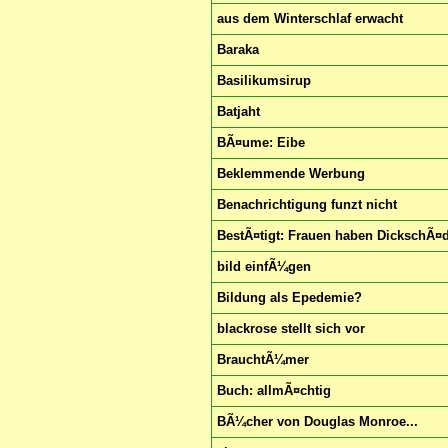
aus dem Winterschlaf erwacht
Baraka
Basilikumsirup
Batjaht
BÃ¤ume: Eibe
Beklemmende Werbung
Benachrichtigung funzt nicht
BestÃ¤tigt: Frauen haben DickschÃ¤d
bild einfÃ¼gen
Bildung als Epedemie?
blackrose stellt sich vor
BrauchtÃ¼mer
Buch: allmÃ¤chtig
BÃ¼cher von Douglas Monroe...