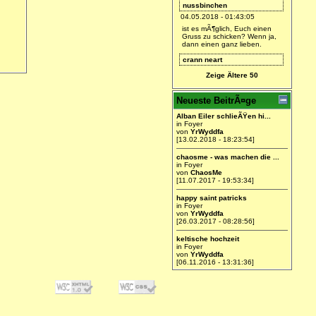
nussbinchen
04.05.2018 - 01:43:05
ist es mÃ¶glich, Euch einen
Gruss zu schicken? Wenn ja,
dann einen ganz lieben.
crann neart
28.01.2018 - 21:22:41
Zeige Ältere 50
ich bin dabei.
Arianca
Neueste BeitrÃ¤ge
27.01.2018 - 18:47:09
Alban Eiler schlieÃŸen hi...
Find ich gut =)
in Foyer
von
YrWyddfa
YrWyddfa
[13.02.2018 - 18:23:54]
27.01.2018 - 11:26:04
chaosme - was machen die ...
Ich werde hier wieder Leben
in Foyer
einhauchen.
von
ChaosMe
[11.07.2017 - 19:53:34]
happy saint patricks
in Foyer
von
YrWyddfa
[26.03.2017 - 08:28:56]
keltische hochzeit
in Foyer
von
YrWyddfa
[06.11.2016 - 13:31:36]