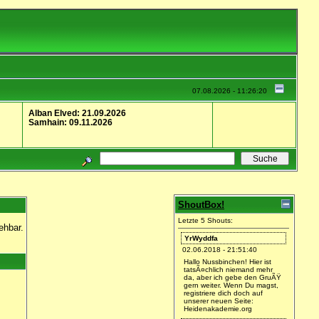
07.08.2026 - 11:26:20
Alban Elved: 21.09.2026
Samhain: 09.11.2026
ShoutBox!
Letzte 5 Shouts:
ehbar.
YrWyddfa
02.06.2018 - 21:51:40
Hallo Nussbinchen! Hier ist
tatsÃ¤chlich niemand mehr
da, aber ich gebe den GruÃŸ
gern weiter. Wenn Du magst,
registriere dich doch auf
unserer neuen Seite:
Heidenakademie.org