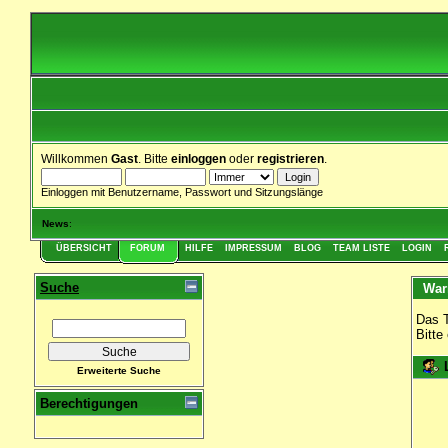
Willkommen
Gast
. Bitte
einloggen
oder
registrieren
.
Einloggen mit Benutzername, Passwort und Sitzungslänge
News
:
ÜBERSICHT
FORUM
HILFE
IMPRESSUM
BLOG
TEAM LISTE
LOGIN
Suche
War
Das T
Bitte
L
Erweiterte Suche
Berechtigungen