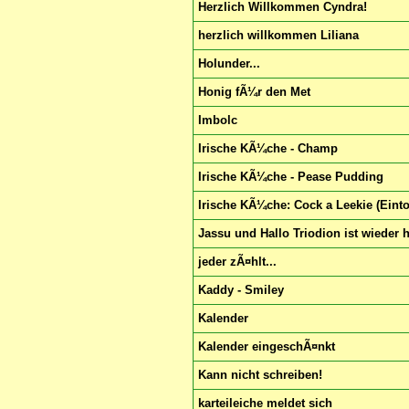
Herzlich Willkommen Cyndra!
herzlich willkommen Liliana
Holunder...
Honig fÃ¼r den Met
Imbolc
Irische KÃ¼che - Champ
Irische KÃ¼che - Pease Pudding
Irische KÃ¼che: Cock a Leekie (Ein
Jassu und Hallo Triodion ist wieder h
jeder zÃ¤hlt...
Kaddy - Smiley
Kalender
Kalender eingeschÃ¤nkt
Kann nicht schreiben!
karteileiche meldet sich