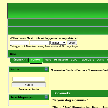
Willkommen
Gast
. Bitte
einloggen
oder
registrieren
.
Einloggen mit Benutzername, Passwort und Sitzungslänge
News
:
ÜBERSICHT
FORUM
HILFE
IMPRESSUM
BLOG
TEAM LISTE
LOGIN
Suche
Newavalon Castle
>
Forum
>
Newavalon Cast
Erweiterte Suche
Bookmarks
Berechtigungen
"Is your dog a genius?"
"ReligiÃ¶se" Signatur im Ubuntu-Fo