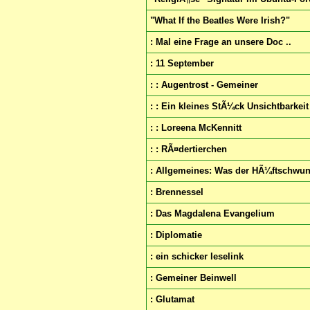
"What If the Beatles Were Irish?"
: Mal eine Frage an unsere Doc ..
: 11 September
: : Augentrost - Gemeiner
: : Ein kleines StÃ¼ck Unsichtbarkeit
: : Loreena McKennitt
: : RÃ¤dertierchen
: Allgemeines: Was der HÃ¼ftschwung
: Brennessel
: Das Magdalena Evangelium
: Diplomatie
: ein schicker leselink
: Gemeiner Beinwell
: Glutamat