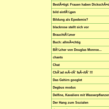
BestÃ¤tigt: Frauen haben DickschÃ¤d
bild einfÃ¼gen
Bildung als Epedemie?
blackrose stellt sich vor
BrauchtÃ¼mer
Buch: allmÃ¤chtig
BÃ¼cher von Douglas Monroe...
chants
Chat
ChÃ¨ad mÃ¬lÃ¨ faÃ¬ltÃ¨ !!!
Das Gehirn googlet
Degbus modus
Delfine, Kavaliere mit Wasserpflanz
Der Hang zum Sozialen