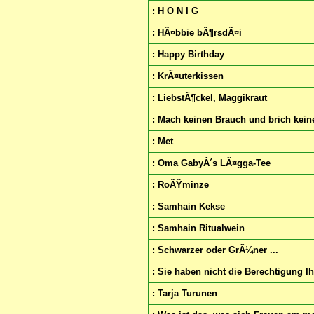
: H O N I G
: HÃ¤bbie bÃ¶rsdÃ¤i
: Happy Birthday
: KrÃ¤uterkissen
: LiebstÃ¶ckel, Maggikraut
: Mach keinen Brauch und brich kei
: Met
: Oma GabyÂ´s LÃ¤gga-Tee
: RoÃŸminze
: Samhain Kekse
: Samhain Ritualwein
: Schwarzer oder GrÃ¼ner ...
: Sie haben nicht die Berechtigung I
: Tarja Turunen