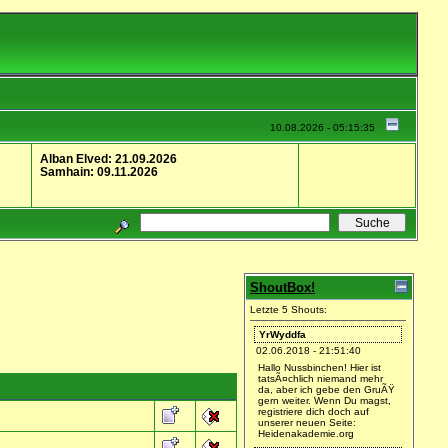
10.08.2026 - 05:15:35
Alban Elved: 21.09.2026
Samhain: 09.11.2026
ShoutBox!
Letzte 5 Shouts:
YrWyddfa
02.06.2018 - 21:51:40
Hallo Nussbinchen! Hier ist
tatsÃ¤chlich niemand mehr
da, aber ich gebe den GruÃŸ
gern weiter. Wenn Du magst,
registriere dich doch auf
unserer neuen Seite:
Heidenakademie.org