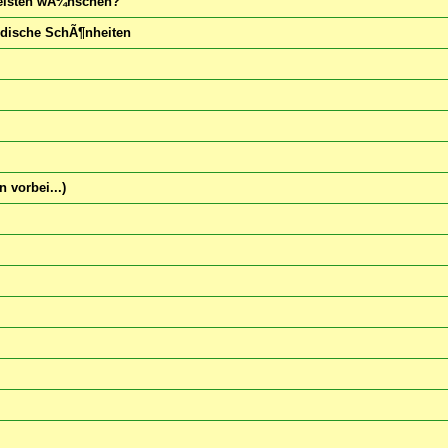
meisten wÃ¼nschen?
rdische SchÃ¶nheiten
 vorbei...)