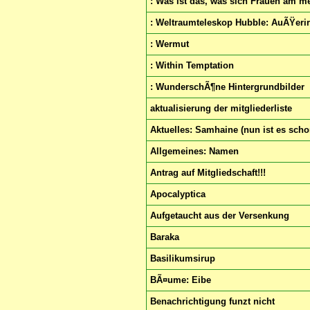
: Was ist das, was sich Frauen am 
: Weltraumteleskop Hubble: AuÃŸeri
: Wermut
: Within Temptation
: WunderschÃ¶ne Hintergrundbilder
aktualisierung der mitgliederliste
Aktuelles: Samhaine (nun ist es schon
Allgemeines: Namen
Antrag auf Mitgliedschaft!!!
Apocalyptica
Aufgetaucht aus der Versenkung
Baraka
Basilikumsirup
BÃ¤ume: Eibe
Benachrichtigung funzt nicht