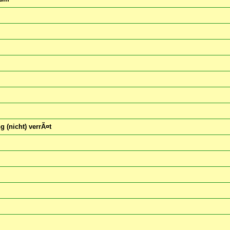
 (nicht) verrÃ¤t